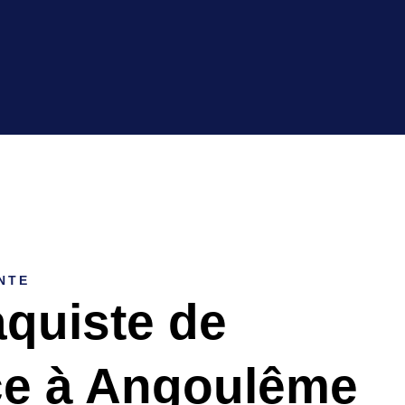
NTE
aquiste de
ce à Angoulême