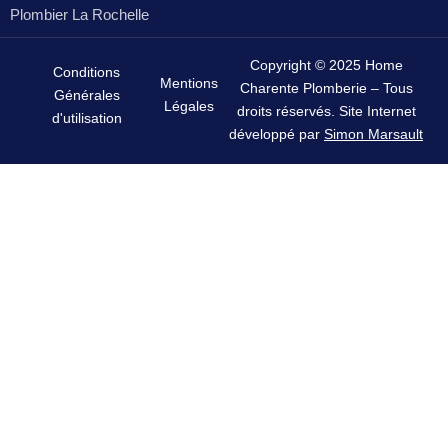
Plombier La Rochelle
Copyright © 2025 Home
Conditions
Mentions
Charente Plomberie – Tous
Générales
Légales
droits réservés. Site Internet
d'utilisation
développé par
Simon Marsault